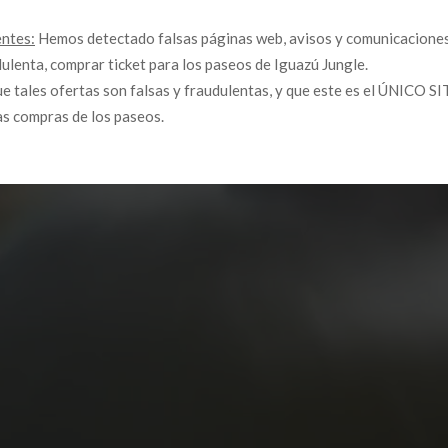
 Iguazú
entes:
Hemos detectado falsas páginas web, avisos y comunicaciones
ulenta, comprar ticket para los paseos de Iguazú Jungle.
 tales ofertas son falsas y fraudulentas, y que este es el ÚNICO 
las compras de los paseos.