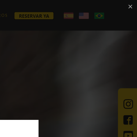
×
ROS