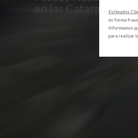
en las Cataratas del
Estimados Cli
en forma fraud
Informamos que
para realizar 